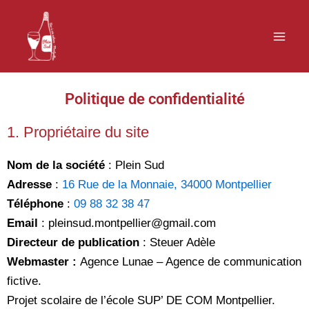
Aller
Mai
au
Me
contenu
Politique de confidentialité
1. Propriétaire du site
Nom de la société
: Plein Sud
Adresse
:
16 Rue de la Monnaie, 34000 Montpellier
Téléphone
:
09 88 32 38 47
Email
:
pleinsud.montpellier@gmail.com
Directeur de publication
:
Steuer Adèle
Webmaster :
Agence Lunae –
Agence de communication
fictive.
Projet scolaire de l’école SUP’ DE COM Montpellier.